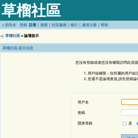
草榴社區
»
您尚未
登錄
註冊
|
搜索
|
社區服務
|
银行
|
邀请注册
|
幫助
草榴社區
» 論壇提示
草榴社區 提示信息
您沒有登錄或者您沒有權限訪問此頁面
用戶組權限：你所屬的用戶組沒
您還不是論壇會員,請先登錄論
用戶名
密碼
隱身登錄
是